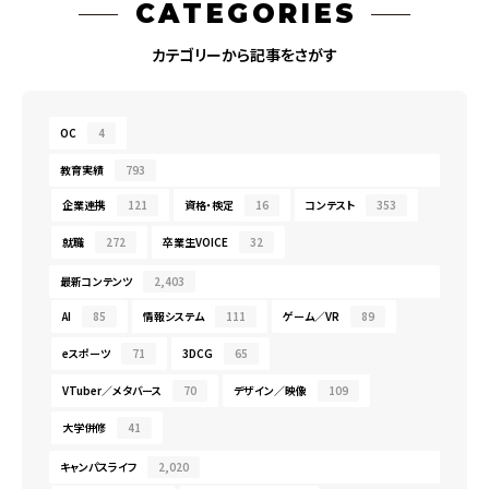
CATEGORIES
カテゴリーから記事をさがす
OC
4
教育実績
793
企業連携
121
資格・検定
16
コンテスト
353
就職
272
卒業生VOICE
32
最新コンテンツ
2,403
AI
85
情報システム
111
ゲーム／VR
89
eスポーツ
71
3DCG
65
VTuber／メタバース
70
デザイン／映像
109
大学併修
41
キャンパスライフ
2,020