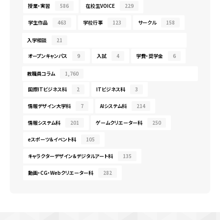
授業・実習
586
在校生VOICE
229
学生作品
463
学校行事
123
サークル
158
入学相談
21
オープンキャンパス
9
入試
4
学費・奨学金
6
教職員コラム
1,760
国際ITビジネス科
2
ITビジネス科
3
情報デザイン大学科
7
AIシステム科
214
情報システム科
201
ゲームクリエーター科
250
eスポーツ＆イベント科
105
キャラクターデザイン＆デジタルアート科
135
動画・CG・Webクリエーター科
282