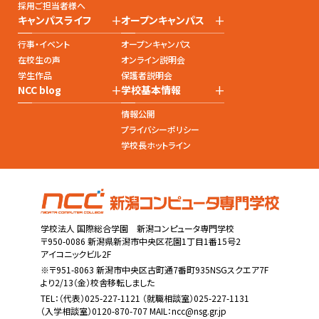
採用ご担当者様へ
+
+
キャンパスライフ
オープンキャンパス
行事・イベント
オープンキャンパス
在校生の声
オンライン説明会
学生作品
保護者説明会
+
+
NCC blog
学校基本情報
情報公開
プライバシーポリシー
学校長ホットライン
学校法人 国際総合学園 新潟コンピュータ専門学校
〒950-0086 新潟県新潟市中央区花園1丁目1番15号2
アイコニックビル2F
※〒951-8063 新潟市中央区古町通7番町935NSGスクエア7F
より2/13（金）校舎移転しました
TEL：
（代表）025-227-1121
（就職相談室）025-227-1131
（入学相談室）0120-870-707 MAIL：
ncc@nsg.gr.jp