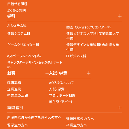
目指せる職種
よくある質問
+
学科
AIシステム科
動画・CG・Webクリエイター科
情報システム科
情報ビジネス大学科［産業能率大学
併修］
ゲームクリエイター科
情報デザイン大学科［開志創造大学
併修］
eスポーツ&イベント科
ITビジネス科
キャラクターデザイン&デジタルアート
科
+
+
就職
入試・学費
就職実績
AO入試について
企業連携
入試・学費
卒業生の活躍
学費サポート制度
学生寮・アパート
+
訪問者別
新潟県以外から進学をお考えの方へ
通信制高校の方へ
留学生の方へ
卒業生の方へ