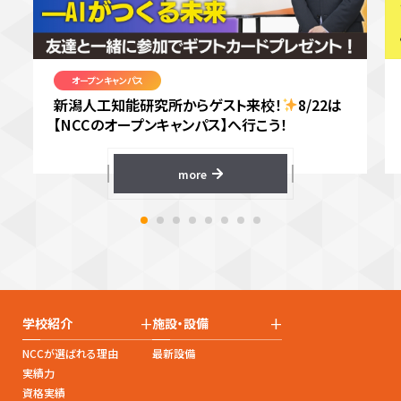
オープンキャンパス
新潟人工知能研究所からゲスト来校！
8/22は
【NCCのオープンキャンパス】へ行こう！
more
+
+
学校紹介
施設・設備
NCCが選ばれる理由
最新設備
実績力
資格実績