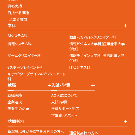
資格実績
目指せる職種
よくある質問
+
学科
AIシステム科
動画・CG・Webクリエイター科
情報システム科
情報ビジネス大学科［産業能率大学
併修］
ゲームクリエイター科
情報デザイン大学科［開志創造大学
併修］
eスポーツ&イベント科
ITビジネス科
キャラクターデザイン&デジタルアート
科
+
+
就職
入試・学費
就職実績
AO入試について
企業連携
入試・学費
卒業生の活躍
学費サポート制度
学生寮・アパート
+
訪問者別
新潟県以外から進学をお考えの方へ
通信制高校の方へ