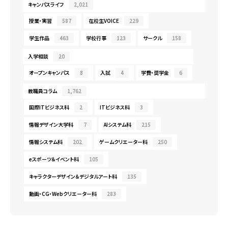
キャンパスライフ
2,021
授業・実習
587
在校生VOICE
229
学生作品
463
学校行事
123
サークル
158
入学相談
20
オープンキャンパス
8
入試
4
学費・奨学金
6
教職員コラム
1,762
国際ITビジネス科
2
ITビジネス科
3
情報デザイン大学科
7
AIシステム科
215
情報システム科
202
ゲームクリエーター科
250
eスポーツ＆イベント科
105
キャラクターデザイン＆デジタルアート科
135
動画・CG・Webクリエーター科
283