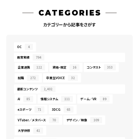
CATEGORIES
カテゴリーから記事をさがす
OC
4
教育実績
794
企業連携
122
資格・検定
16
コンテスト
353
就職
272
卒業生VOICE
32
最新コンテンツ
2,402
AI
85
情報システム
111
ゲーム／VR
89
eスポーツ
71
3DCG
65
VTuber／メタバース
70
デザイン／映像
109
大学併修
41