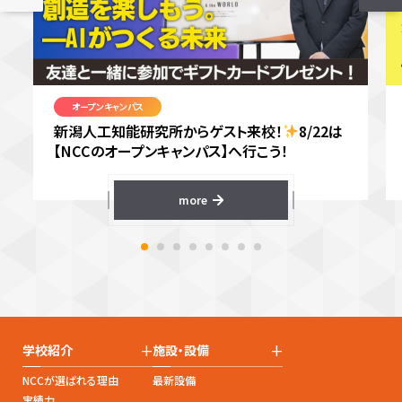
オープンキャンパス
新潟人工知能研究所からゲスト来校！
8/22は
【NCCのオープンキャンパス】へ行こう！
more
+
+
学校紹介
施設・設備
NCCが選ばれる理由
最新設備
実績力