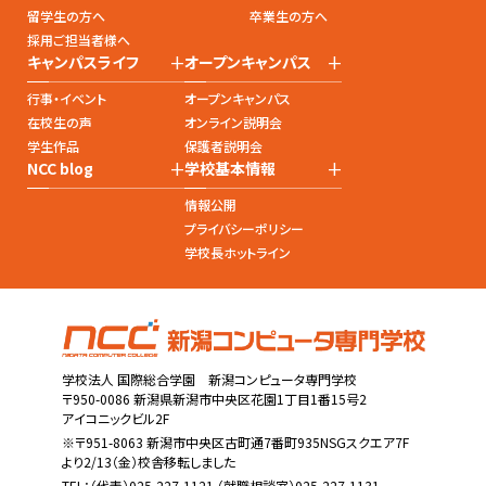
留学生の方へ
卒業生の方へ
採用ご担当者様へ
+
+
キャンパスライフ
オープンキャンパス
行事・イベント
オープンキャンパス
在校生の声
オンライン説明会
学生作品
保護者説明会
+
+
NCC blog
学校基本情報
情報公開
プライバシーポリシー
学校長ホットライン
学校法人 国際総合学園 新潟コンピュータ専門学校
〒950-0086 新潟県新潟市中央区花園1丁目1番15号2
アイコニックビル2F
※〒951-8063 新潟市中央区古町通7番町935NSGスクエア7F
より2/13（金）校舎移転しました
TEL：
（代表）025-227-1121
（就職相談室）025-227-1131