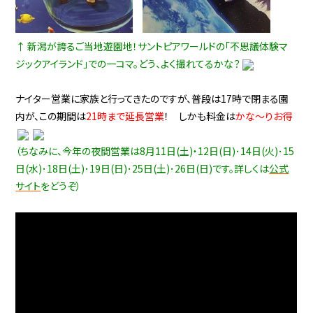
↑ 新潟が誇るご当地遊園地！サントピアワールドの「不思議体験マ
ジックアイランド」での一コマ。どう、よく撮れてるかな？
ナイター営業に家族と行ってきたのですが、普段は17時で閉まる園
内が、この期間は
21時まで延長営業
！ しかも料金は
かな～りお得
（ちなみに、今年の夜間営業は8月11日(土)・12日(日)･14日(火)･15
日(水)･18日(土)･19日(日)･25日(土)･26日(日)です。詳しくは
公式
サイト
をどうぞ）