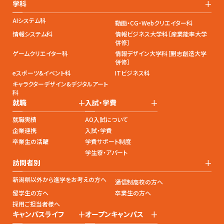
+
学科
AIシステム科
動画・CG・Webクリエイター科
情報システム科
情報ビジネス大学科［産業能率大学
併修］
ゲームクリエイター科
情報デザイン大学科［開志創造大学
併修］
eスポーツ&イベント科
ITビジネス科
キャラクターデザイン&デジタルアート
科
+
+
就職
入試・学費
就職実績
AO入試について
企業連携
入試・学費
卒業生の活躍
学費サポート制度
学生寮・アパート
+
訪問者別
新潟県以外から進学をお考えの方へ
通信制高校の方へ
留学生の方へ
卒業生の方へ
採用ご担当者様へ
+
+
キャンパスライフ
オープンキャンパス