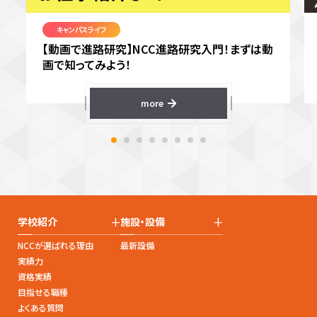
キャンパスライフ
【動画で進路研究】NCC進路研究入門！まずは動
画で知ってみよう！
more
+
+
学校紹介
施設・設備
NCCが選ばれる理由
最新設備
実績力
資格実績
目指せる職種
よくある質問