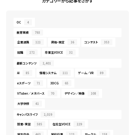
カテゴリーから記事をさがす
OC
4
教育実績
793
企業連携
121
資格・検定
16
コンテスト
353
就職
272
卒業生VOICE
32
最新コンテンツ
2,401
AI
85
情報システム
111
ゲーム／VR
89
eスポーツ
71
3DCG
65
VTuber／メタバース
70
デザイン／映像
108
大学併修
41
キャンパスライフ
2,019
授業・実習
585
在校生VOICE
229
学生作品
463
学校行事
123
サークル
158