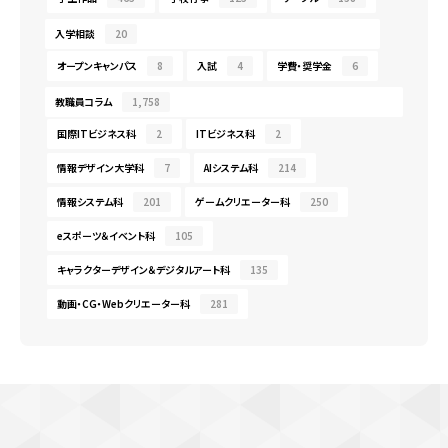
入学相談
20
オープンキャンパス
8
入試
4
学費・奨学金
6
教職員コラム
1,758
国際ITビジネス科
2
ITビジネス科
2
情報デザイン大学科
7
AIシステム科
214
情報システム科
201
ゲームクリエーター科
250
eスポーツ＆イベント科
105
キャラクターデザイン＆デジタルアート科
135
動画・CG・Webクリエーター科
281