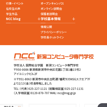
行事・イベント
オープンキャンパス
在校生の声
オンライン説明会
学生作品
保護者説明会
+
+
NCC blog
学校基本情報
情報公開
プライバシーポリシー
学校長ホットライン
学校法人 国際総合学園 新潟コンピュータ専門学校
〒950-0086 新潟県新潟市中央区花園1丁目1番15号2
アイコニックビル2F
※〒951-8063 新潟市中央区古町通7番町935NSGスクエア7F
より2/13（金）校舎移転しました
TEL：
（代表）025-227-1121
（就職相談室）025-227-1131
（入学相談室）0120-870-707 MAIL：
ncc@nsg.gr.jp