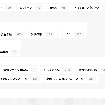
R
89
eスポーツ
71
3DCG
65
VTuber／メタバース
学生作品
463
学校行事
123
サークル
158
・奨学金
6
情報デザイン大学科
7
AIシステム科
214
情報システム科
2
イン＆デジタルアート科
135
動画・CG・Webクリエーター科
281