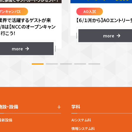
プンキャンパス
AO入試
VR業界で活躍するゲストが来
【６/１㈪から】AOエントリー
8/8は【NCCのオープンキャン
へ行こう！
more
more
+
施設・設備
学科
最新設備
AIシステム科
情報システム科