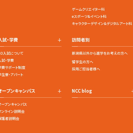
ゲームクリエイター科
eスポーツ&イベント科
キャラクターデザイン&デジタルアート科
+
入試・学費
訪問者別
AO入試について
新潟県以外から進学をお考えの方へ
入試・学費
留学生の方へ
学費サポート制度
採用ご担当者様へ
学生寮・アパート
+
オープンキャンパス
NCC blog
オープンキャンパス
オンライン説明会
保護者説明会