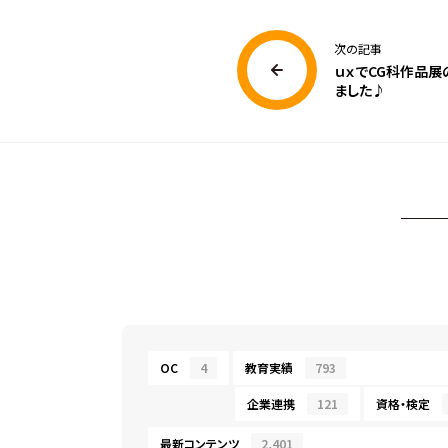
次の記事
ｕｘでCG科作品展
ました♪
OC
4
教育実績
793
企業連携
121
資格・検定
最新コンテンツ
2,401