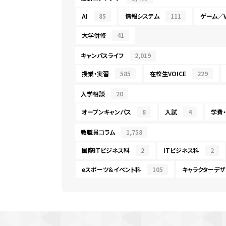
AI
85
情報システム
111
ゲーム／V
大学併修
41
キャンパスライフ
2,019
授業・実習
585
在校生VOICE
229
入学相談
20
オープンキャンパス
8
入試
4
学費
教職員コラム
1,758
国際ITビジネス科
2
ITビジネス科
2
eスポーツ＆イベント科
105
キャラクターデザ