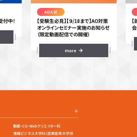
AO入試
受付中！
【受験生必見】【９/18まで】AO対策
【
オンラインセミナー実施のお知らせ
会
（限定動画配信での開催）
more
+
動画・CG・Webクリエイター科
情報ビジネス大学科［産業能率大学併