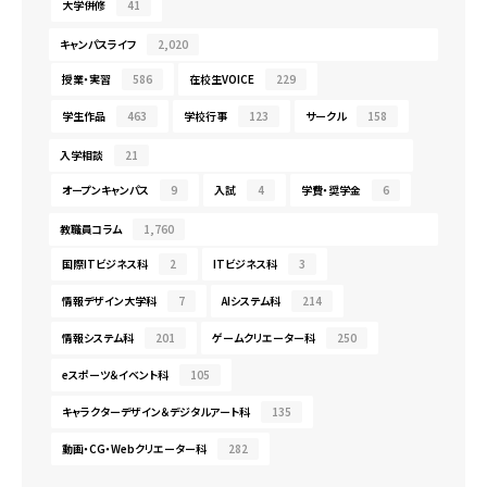
大学併修
41
キャンパスライフ
2,020
授業・実習
586
在校生VOICE
229
学生作品
463
学校行事
123
サークル
158
入学相談
21
オープンキャンパス
9
入試
4
学費・奨学金
6
教職員コラム
1,760
国際ITビジネス科
2
ITビジネス科
3
情報デザイン大学科
7
AIシステム科
214
情報システム科
201
ゲームクリエーター科
250
eスポーツ＆イベント科
105
キャラクターデザイン＆デジタルアート科
135
動画・CG・Webクリエーター科
282