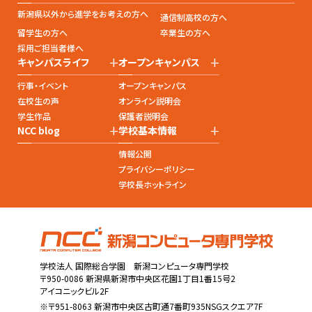
新潟県以外から進学をお考えの方へ
通信制高校の方へ
留学生の方へ
卒業生の方へ
採用ご担当者様へ
+
+
キャンパスライフ
オープンキャンパス
行事・イベント
オープンキャンパス
在校生の声
オンライン説明会
学生作品
保護者説明会
+
+
NCC blog
学校基本情報
情報公開
プライバシーポリシー
学校長ホットライン
学校法人 国際総合学園 新潟コンピュータ専門学校
〒950-0086 新潟県新潟市中央区花園1丁目1番15号2
アイコニックビル2F
※〒951-8063 新潟市中央区古町通7番町935NSGスクエア7F