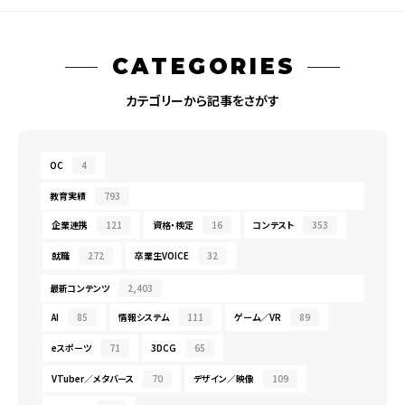
CATEGORIES
カテゴリーから記事をさがす
OC
4
教育実績
793
企業連携
121
資格・検定
16
コンテスト
353
就職
272
卒業生VOICE
32
最新コンテンツ
2,403
AI
85
情報システム
111
ゲーム／VR
89
eスポーツ
71
3DCG
65
VTuber／メタバース
70
デザイン／映像
109