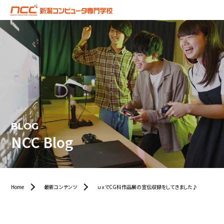
BLOG
NCC Blog
Home
最新コンテンツ
ｕｘでCG科作品展の宣伝収録をしてきました♪