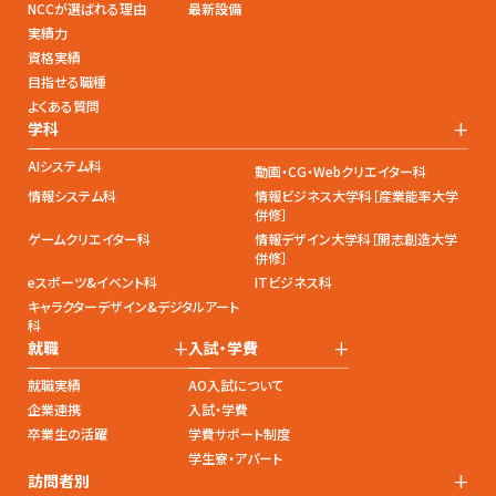
NCCが選ばれる理由
最新設備
実績力
資格実績
目指せる職種
よくある質問
+
学科
AIシステム科
動画・CG・Webクリエイター科
情報システム科
情報ビジネス大学科［産業能率大学
併修］
ゲームクリエイター科
情報デザイン大学科［開志創造大学
併修］
eスポーツ&イベント科
ITビジネス科
キャラクターデザイン&デジタルアート
科
+
+
就職
入試・学費
就職実績
AO入試について
企業連携
入試・学費
卒業生の活躍
学費サポート制度
学生寮・アパート
+
訪問者別