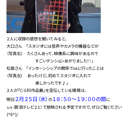
２人に収録の感想を聞いてみると、
大口さん 「スタジオには音声やカメラの機器などが
（写真右） たくさんあって、映像系に興味があるので
すごいテンションあがりました！！」
松苗さん 「インターンシップの関係でuxに行ったことは
（写真左） あったけど、初めてスタジオに入れて
楽しかったです♪」
２人が『ＣＧ科作品展』を宣伝している模様は、
２月２５日（水）
１８：５０〜１９：００の間
明日
の
に
ｕｘ（新潟テレビ２１）で放映される予定ですので、ぜひご覧ください
(^0^)/