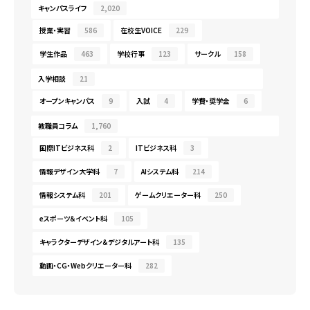
キャンパスライフ
2,020
授業・実習
586
在校生VOICE
229
学生作品
463
学校行事
123
サークル
158
入学相談
21
オープンキャンパス
9
入試
4
学費・奨学金
6
教職員コラム
1,760
国際ITビジネス科
2
ITビジネス科
3
情報デザイン大学科
7
AIシステム科
214
情報システム科
201
ゲームクリエーター科
250
eスポーツ＆イベント科
105
キャラクターデザイン＆デジタルアート科
135
動画・CG・Webクリエーター科
282