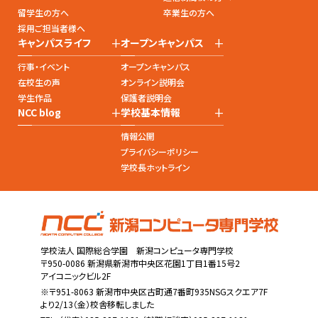
留学生の方へ
卒業生の方へ
採用ご担当者様へ
+
+
キャンパスライフ
オープンキャンパス
行事・イベント
オープンキャンパス
在校生の声
オンライン説明会
学生作品
保護者説明会
+
+
NCC blog
学校基本情報
情報公開
プライバシーポリシー
学校長ホットライン
学校法人 国際総合学園 新潟コンピュータ専門学校
〒950-0086 新潟県新潟市中央区花園1丁目1番15号2
アイコニックビル2F
※〒951-8063 新潟市中央区古町通7番町935NSGスクエア7F
より2/13（金）校舎移転しました