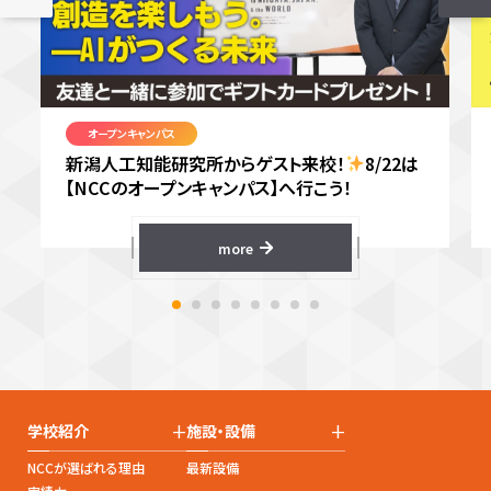
オープンキャンパス
新潟人工知能研究所からゲスト来校！
8/22は
【NCCのオープンキャンパス】へ行こう！
more
+
+
学校紹介
施設・設備
NCCが選ばれる理由
最新設備