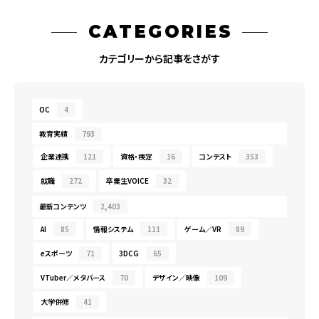
CATEGORIES
カテゴリーから記事をさがす
OC
4
教育実績
793
企業連携
121
資格・検定
16
コンテスト
353
就職
272
卒業生VOICE
32
最新コンテンツ
2,403
AI
85
情報システム
111
ゲーム／VR
89
eスポーツ
71
3DCG
65
VTuber／メタバース
70
デザイン／映像
109
大学併修
41