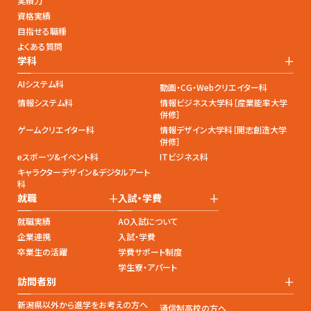
実績力
資格実績
目指せる職種
よくある質問
+
学科
AIシステム科
動画・CG・Webクリエイター科
情報システム科
情報ビジネス大学科［産業能率大学
併修］
ゲームクリエイター科
情報デザイン大学科［開志創造大学
併修］
eスポーツ&イベント科
ITビジネス科
キャラクターデザイン&デジタルアート
科
+
+
就職
入試・学費
就職実績
AO入試について
企業連携
入試・学費
卒業生の活躍
学費サポート制度
学生寮・アパート
+
訪問者別
新潟県以外から進学をお考えの方へ
通信制高校の方へ