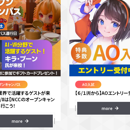
プンキャンパス
AO入試
VR業界で活躍するゲストが来
【６/１㈪から】AOエントリー
8/8は【NCCのオープンキャン
へ行こう！
more
more