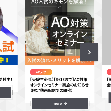
AO入試
受付中！
【受験生必見】【９/18まで】AO対策
【
オンラインセミナー実施のお知らせ
会
（限定動画配信での開催）
more