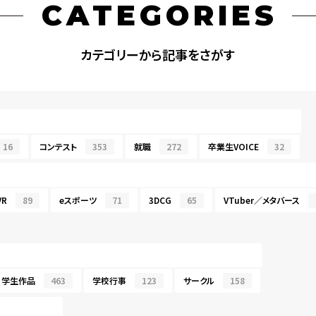
CATEGORIES
カテゴリーから記事をさがす
16
コンテスト
353
就職
272
卒業生VOICE
32
R
89
eスポーツ
71
3DCG
65
VTuber／メタバース
学生作品
463
学校行事
123
サークル
158