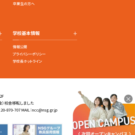
卒業生の方へ
+
+
学校基本情報
情報公開
プライバシーポリシー
学校長ホットライン
2F
×
3（金）校舎移転しました
-870-707 MAIL：
ncc@nsg.gr.jp