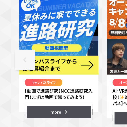
キャンパスライフ
オー
【動画で進路研究】NCC進路研究入
AI･
門！まずは動画で知ってみよう！
校！
パス】
more