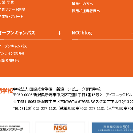
入試・学費
留学生の方へ
学費サポート制度
採用ご担当者様へ
学生寮・アパート
+
オープンキャンパス
NCC blog
オープンキャンパス
オンライン説明会
保護者説明会
学校法人 国際総合学園 新潟コンピュータ専門学校
〒950-0086 新潟県新潟市中央区花園1丁目1番15号2
アイコニックビル
※〒951-8063 新潟市中央区古町通7番町935NSGスクエア7F
より2/1
TEL：
（代表）025-227-1121
（就職相談室）025-227-1131
（入学相談室）0120