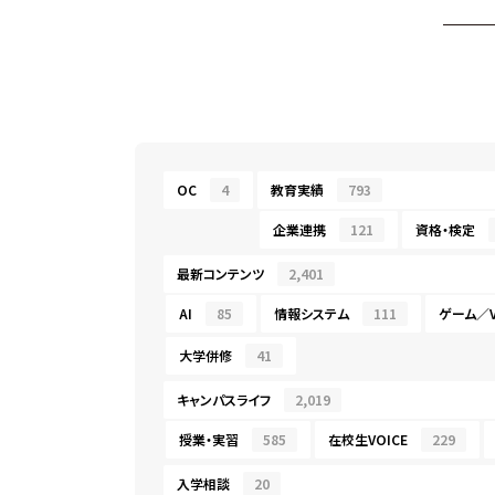
OC
4
教育実績
793
企業連携
121
資格・検定
最新コンテンツ
2,401
AI
85
情報システム
111
ゲーム／V
大学併修
41
キャンパスライフ
2,019
授業・実習
585
在校生VOICE
229
入学相談
20