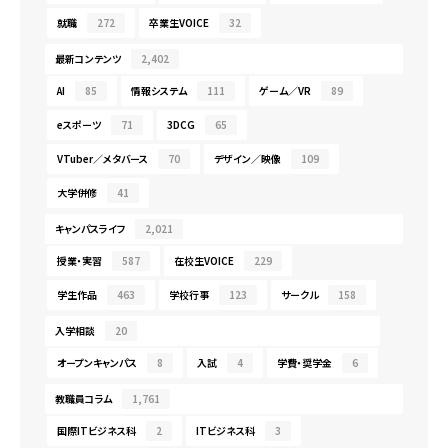
就職
272
卒業生VOICE
32
最新コンテンツ
2,402
AI
85
情報システム
111
ゲーム／VR
89
eスポーツ
71
3DCG
65
VTuber／メタバース
70
デザイン／映像
109
大学併修
41
キャンパスライフ
2,021
授業・実習
587
在校生VOICE
229
学生作品
463
学校行事
123
サークル
158
入学相談
20
オープンキャンパス
8
入試
4
学費・奨学金
6
教職員コラム
1,761
国際ITビジネス科
2
ITビジネス科
3