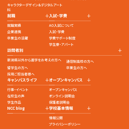
キャラクターデザイン&デジタルアート
科
+
+
就職
入試・学費
就職実績
AO入試について
企業連携
入試・学費
卒業生の活躍
学費サポート制度
学生寮・アパート
+
訪問者別
新潟県以外から進学をお考えの方へ
通信制高校の方へ
留学生の方へ
卒業生の方へ
採用ご担当者様へ
+
+
キャンパスライフ
オープンキャンパス
行事・イベント
オープンキャンパス
在校生の声
オンライン説明会
学生作品
保護者説明会
+
+
NCC blog
学校基本情報
情報公開
プライバシーポリシー