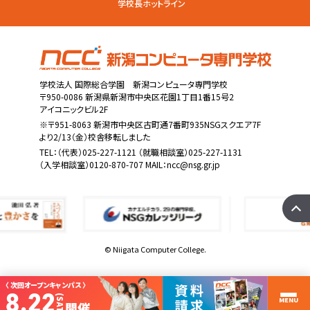
学校長ホットライン
学校法人 国際総合学園 新潟コンピュータ専門学校
〒950-0086 新潟県新潟市中央区花園1丁目1番15号2
アイコニックビル2F
※〒951-8063 新潟市中央区古町通7番町935NSGスクエア7F
より2/13（金）校舎移転しました
TEL：
（代表）025-227-1121
（就職相談室）025-227-1131
（入学相談室）0120-870-707 MAIL：
ncc@nsg.gr.jp
© Niigata Computer College.
〈 次回オープンキャンパス 〉
8.22
(SAT)
MENU
開催