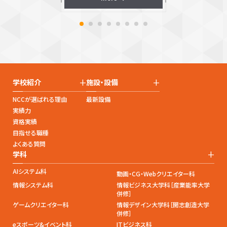
+
+
学校紹介
施設・設備
NCCが選ばれる理由
最新設備
実績力
資格実績
目指せる職種
よくある質問
+
学科
AIシステム科
動画・CG・Webクリエイター科
情報システム科
情報ビジネス大学科［産業能率大学
併修］
ゲームクリエイター科
情報デザイン大学科［開志創造大学
併修］
eスポーツ&イベント科
ITビジネス科