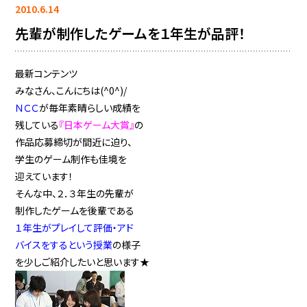
2010.6.14
先輩が制作したゲームを１年生が品評！
最新コンテンツ
みなさん、こんにちは(^0^)/
ＮＣＣ
が毎年素晴らしい成績を
残している
『日本ゲーム大賞
』
の
作品応募締切が間近に迫り、
学生のゲーム制作も佳境を
迎えています！
そんな中、２．３年生の先輩が
制作したゲームを後輩である
１年生がプレイして評価・アド
バイスをするという授業
の様子
を少しご紹介したいと思います★