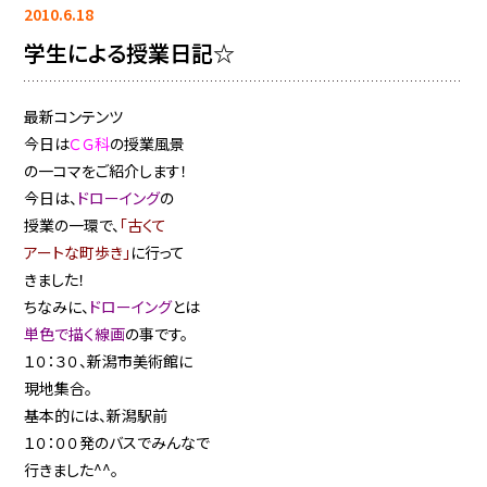
2010.6.18
学生による授業日記☆
最新コンテンツ
今日は
ＣＧ科
の授業風景
の一コマをご紹介します！
今日は、
ドローイング
の
授業の一環で、
「古くて
アートな町歩き」
に行って
きました！
ちなみに、
ドローイング
とは
単色で描く線画
の事です。
１０：３０、新潟市美術館に
現地集合。
基本的には、新潟駅前
１０：００発のバスでみんなで
行きました^^。