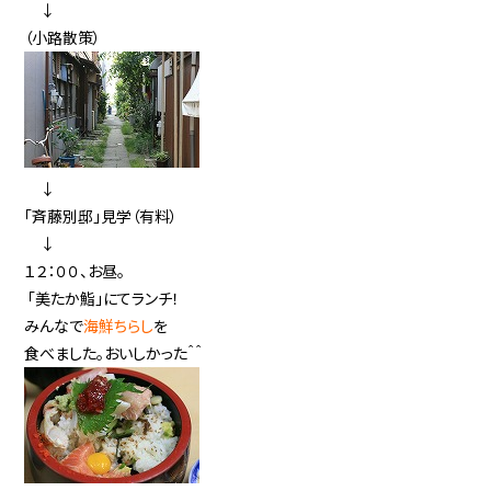
↓
（小路散策）
↓
「斉藤別邸」見学（有料）
↓
１２：００、お昼。
「美たか鮨」にてランチ！
みんなで
海鮮ちらし
を
食べました。おいしかった＾＾