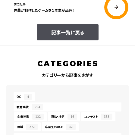
前の記事
先輩が制作したゲームを１年生が品評！
記事一覧に戻る
CATEGORIES
カテゴリーから記事をさがす
OC
4
教育実績
794
企業連携
122
資格・検定
16
コンテスト
353
就職
272
卒業生VOICE
32