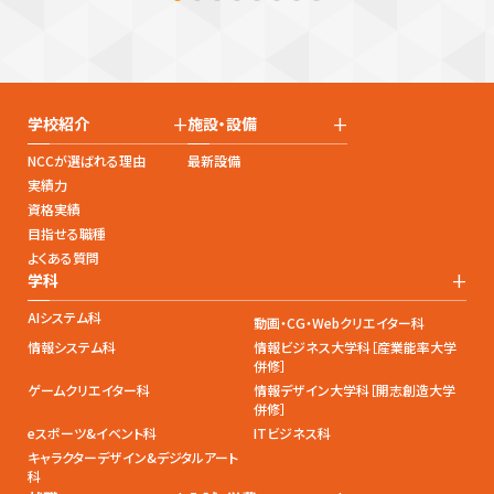
+
+
学校紹介
施設・設備
NCCが選ばれる理由
最新設備
実績力
資格実績
目指せる職種
よくある質問
+
学科
AIシステム科
動画・CG・Webクリエイター科
情報システム科
情報ビジネス大学科［産業能率大学
併修］
ゲームクリエイター科
情報デザイン大学科［開志創造大学
併修］
eスポーツ&イベント科
ITビジネス科
キャラクターデザイン&デジタルアート
科