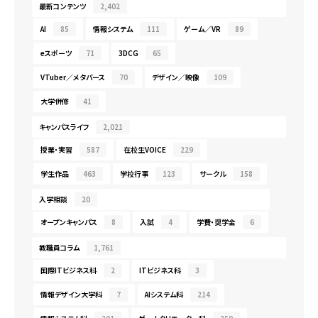
最新コンテンツ
2,402
AI
85
情報システム
111
ゲーム／VR
89
eスポーツ
71
3DCG
65
VTuber／メタバース
70
デザイン／映像
109
大学併修
41
キャンパスライフ
2,021
授業・実習
587
在校生VOICE
229
学生作品
463
学校行事
123
サークル
158
入学相談
20
オープンキャンパス
8
入試
4
学費・奨学金
6
教職員コラム
1,761
国際ITビジネス科
2
ITビジネス科
3
情報デザイン大学科
7
AIシステム科
214