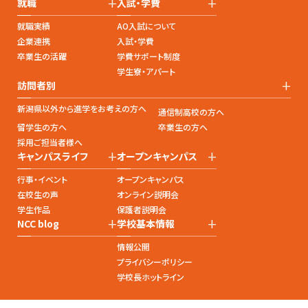
+
+
就職
入試・学費
就職実績
AO入試について
企業連携
入試・学費
卒業生の活躍
学費サポート制度
学生寮・アパート
+
訪問者別
新潟県以外から進学をお考えの方へ
通信制高校の方へ
留学生の方へ
卒業生の方へ
採用ご担当者様へ
+
+
キャンパスライフ
オープンキャンパス
行事・イベント
オープンキャンパス
在校生の声
オンライン説明会
学生作品
保護者説明会
+
+
NCC blog
学校基本情報
情報公開
プライバシーポリシー
学校長ホットライン