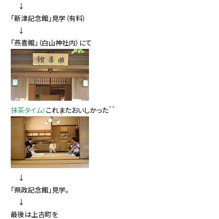
↓
「新津記念館」見学（有料）
↓
「燕喜館」（白山神社内）にて
抹茶タイム！
これまたおいしかった＾＾
↓
「県政記念館」見学。
↓
最後は上古町を