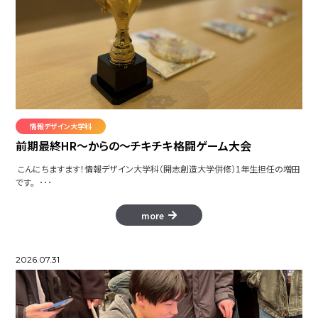
情報デザイン大学科
前期最終HR～からの～チキチキ格闘ゲーム大会
こんにちますます！情報デザイン大学科（開志創造大学併修）1年生担任の増田
です。 ･･･
more
2026.07.31