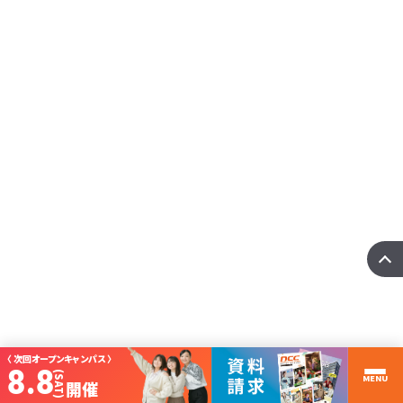
国際ITビジネス科
【国際ITビジネス科】留学生と日本人の国際PBL
Xin chào！留学生のみなさん、日本人のみなさん、こんにちは！国際ITビジネス
科の竹内で ･･･
more
〈 次回オープンキャンパス 〉
8.8
(SAT)
MENU
開催