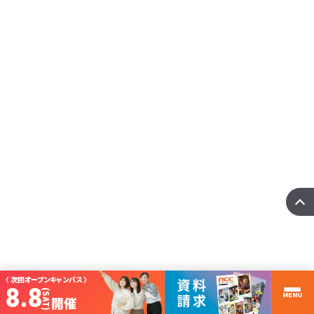
国際ITビジネス科
【国際ITビジネス科】留学生と日本人の国際PBL
Xin chào！留学生のみなさん、日本人のみなさん、こんにちは！国際ITビジネス
科の竹内で ･･･
more
〈 次回オープンキャンパス 〉
8.8
(SAT)
MENU
開催