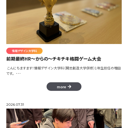
情報デザイン大学科
前期最終HR～からの～チキチキ格闘ゲーム大会
こんにちますます！情報デザイン大学科（開志創造大学併修）1年生担任の増田
です。 ･･･
more
2026.07.31