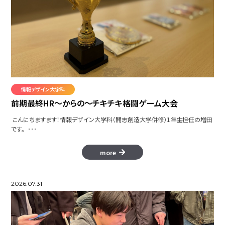
情報デザイン大学科
前期最終HR～からの～チキチキ格闘ゲーム大会
こんにちますます！情報デザイン大学科（開志創造大学併修）1年生担任の増田
です。 ･･･
more
2026.07.31