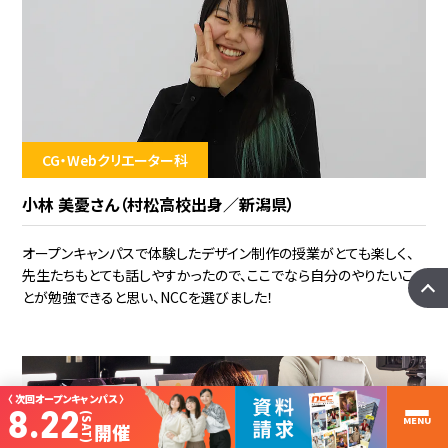
CG・Webクリエーター科
小林 美憂さん（村松高校出身／新潟県）
オープンキャンパスで体験したデザイン制作の授業がとても楽しく、
先生たちもとても話しやすかったので、ここでなら自分のやりたいこ
とが勉強できると思い、NCCを選びました！
〈 次回オープンキャンパス 〉
8.22
(SAT)
MENU
開催