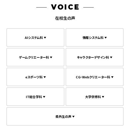
VOICE
在校生の声
AIシステム科
情報システム科
ゲームクリエーター科
キャラクターデザイン科
eスポーツ科
CG・Webクリエーター科
IT総合学科
大学併修科
県外生の声