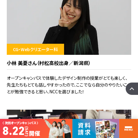
CG・Webクリエーター科
小林 美憂さん（村松高校出身／新潟県）
オープンキャンパスで体験したデザイン制作の授業がとても楽しく、
先生たちもとても話しやすかったので、ここでなら自分のやりたいこ
とが勉強できると思い、NCCを選びました！
〈 次回オープンキャンパス 〉
8.22
(SAT)
MENU
開催