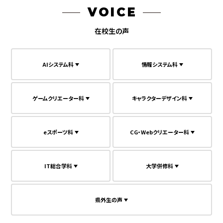
VOICE
在校生の声
AIシステム科
情報システム科
ゲームクリエーター科
キャラクターデザイン科
eスポーツ科
CG・Webクリエーター科
IT総合学科
大学併修科
県外生の声