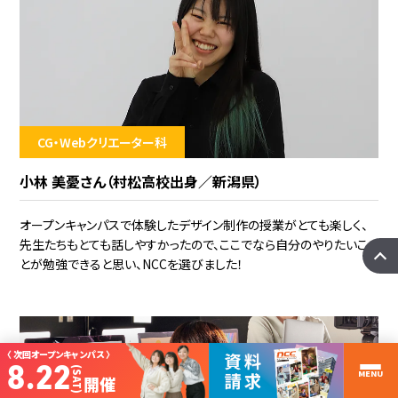
CG・Webクリエーター科
小林 美憂さん（村松高校出身／新潟県）
オープンキャンパスで体験したデザイン制作の授業がとても楽しく、
先生たちもとても話しやすかったので、ここでなら自分のやりたいこ
とが勉強できると思い、NCCを選びました！
〈 次回オープンキャンパス 〉
8.22
(SAT)
MENU
開催