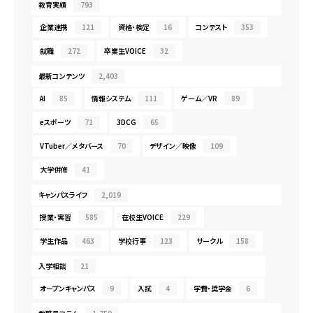
教育実績
793
企業連携
121
資格・検定
16
コンテスト
353
就職
272
卒業生VOICE
32
最新コンテンツ
2,403
AI
85
情報システム
111
ゲーム／VR
89
eスポーツ
71
3DCG
65
VTuber／メタバース
70
デザイン／映像
109
大学併修
41
キャンパスライフ
2,019
授業・実習
585
在校生VOICE
229
学生作品
463
学校行事
123
サークル
158
入学相談
21
オープンキャンパス
9
入試
4
学費・奨学金
6