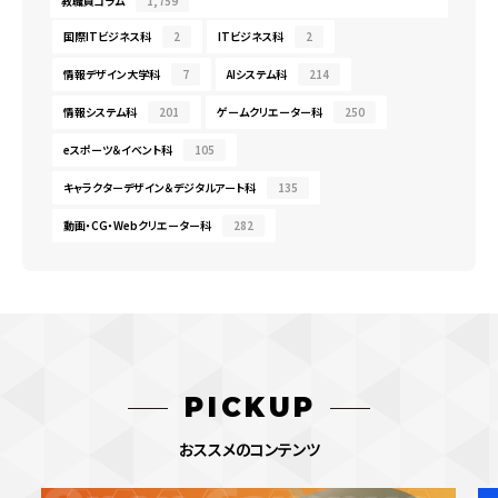
教職員コラム
1,759
国際ITビジネス科
2
ITビジネス科
2
情報デザイン大学科
7
AIシステム科
214
情報システム科
201
ゲームクリエーター科
250
eスポーツ＆イベント科
105
キャラクターデザイン＆デジタルアート科
135
動画・CG・Webクリエーター科
282
PICKUP
おススメのコンテンツ