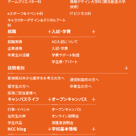
ゲームクリエイター科
情報デザイン大学科［開志創造大学
併修］
eスポーツ&イベント科
ITビジネス科
キャラクターデザイン&デジタルアート
科
+
+
就職
入試・学費
就職実績
AO入試について
企業連携
入試・学費
卒業生の活躍
学費サポート制度
学生寮・アパート
+
訪問者別
新潟県以外から進学をお考えの方へ
通信制高校の方へ
留学生の方へ
卒業生の方へ
採用ご担当者様へ
+
+
キャンパスライフ
オープンキャンパス
行事・イベント
オープンキャンパス
在校生の声
オンライン説明会
学生作品
保護者説明会
+
+
NCC blog
学校基本情報