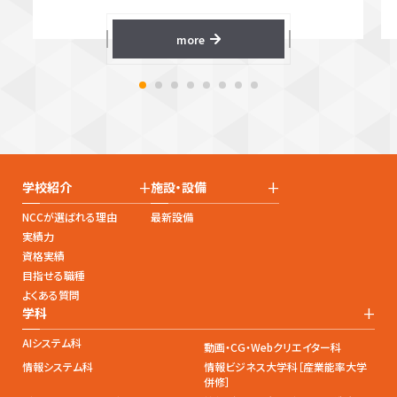
more
+
+
学校紹介
施設・設備
NCCが選ばれる理由
最新設備
実績力
資格実績
目指せる職種
よくある質問
+
学科
AIシステム科
動画・CG・Webクリエイター科
情報システム科
情報ビジネス大学科［産業能率大学
併修］