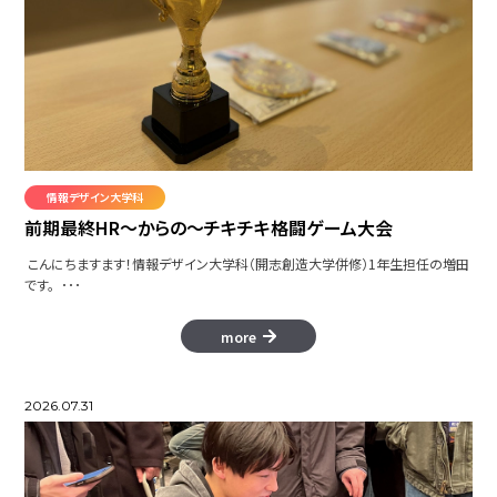
情報デザイン大学科
前期最終HR～からの～チキチキ格闘ゲーム大会
こんにちますます！情報デザイン大学科（開志創造大学併修）1年生担任の増田
です。 ･･･
more
2026.07.31