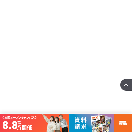
国際ITビジネス科
【国際ITビジネス科】留学生と日本人の国際PBL
Xin chào！留学生のみなさん、日本人のみなさん、こんにちは！国際ITビジネス
科の竹内で ･･･
more
〈 次回オープンキャンパス 〉
8.8
(SAT)
MENU
開催