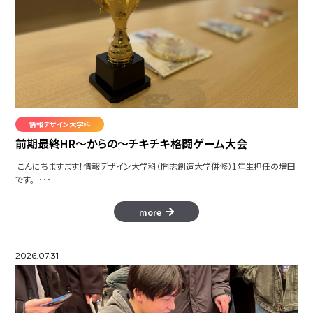
情報デザイン大学科
前期最終HR～からの～チキチキ格闘ゲーム大会
こんにちますます！情報デザイン大学科（開志創造大学併修）1年生担任の増田
です。 ･･･
more
2026.07.31