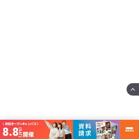
国際ITビジネス科
【国際ITビジネス科】留学生と日本人の国際PBL
Xin chào！留学生のみなさん、日本人のみなさん、こんにちは！国際ITビジネス
科の竹内で ･･･
more
〈 次回オープンキャンパス 〉
8.8
(SAT)
MENU
開催