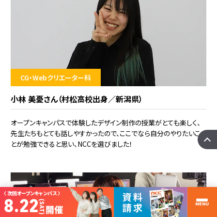
CG・Webクリエーター科
小林 美憂さん（村松高校出身／新潟県）
オープンキャンパスで体験したデザイン制作の授業がとても楽しく、
先生たちもとても話しやすかったので、ここでなら自分のやりたいこ
とが勉強できると思い、NCCを選びました！
〈 次回オープンキャンパス 〉
8.22
(SAT)
MENU
開催