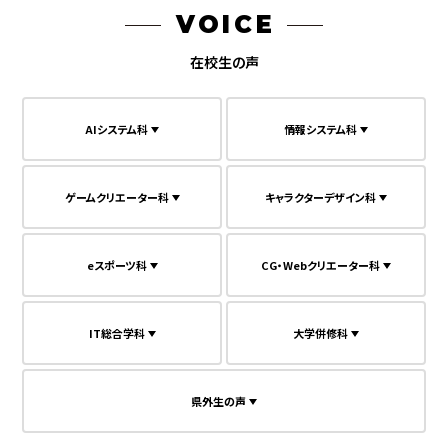
VOICE
在校生の声
AIシステム科
情報システム科
ゲームクリエーター科
キャラクターデザイン科
eスポーツ科
CG・Webクリエーター科
IT総合学科
大学併修科
県外生の声