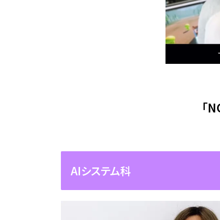
「
AIシステム科