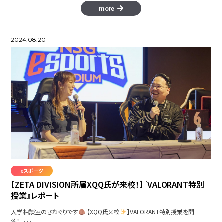
more
2024.08.20
eスポーツ
【ZETA DIVISION所属XQQ氏が来校！】『VALORANT特別
授業』レポート
入学相談室のさわぐりです
【XQQ氏来校
】VALORANT特別授業を開
催！ ･･･