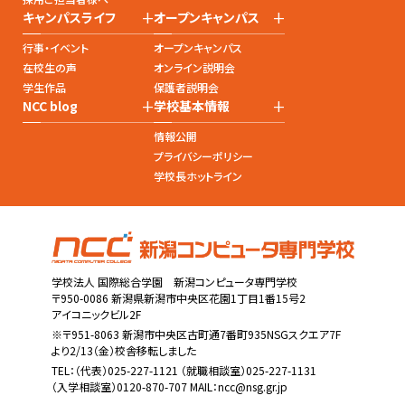
+
+
キャンパスライフ
オープンキャンパス
行事・イベント
オープンキャンパス
在校生の声
オンライン説明会
学生作品
保護者説明会
+
+
NCC blog
学校基本情報
情報公開
プライバシーポリシー
学校長ホットライン
学校法人 国際総合学園 新潟コンピュータ専門学校
〒950-0086 新潟県新潟市中央区花園1丁目1番15号2
アイコニックビル2F
※〒951-8063 新潟市中央区古町通7番町935NSGスクエア7F
より2/13（金）校舎移転しました
TEL：
（代表）025-227-1121
（就職相談室）025-227-1131
（入学相談室）0120-870-707 MAIL：
ncc@nsg.gr.jp