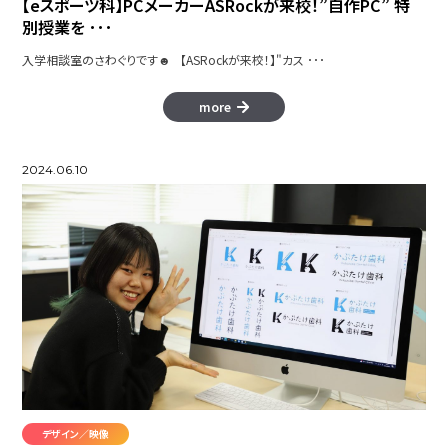
【eスポーツ科】PCメーカーASRockが来校！”自作PC” 特
別授業を ･･･
入学相談室のさわぐりです☻ 【ASRockが来校！】"カス ･･･
more
2024.06.10
デザイン／映像