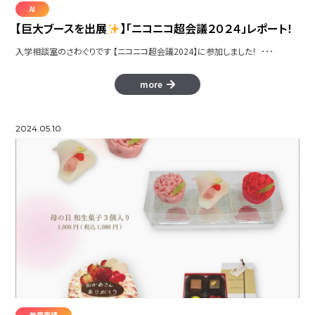
AI
【巨大ブースを出展
】「ニコニコ超会議２０２４」レポート！
入学相談室のさわぐりです 【ニコニコ超会議2024】に参加しました！ ･･･
more
2024.05.10
教育実績