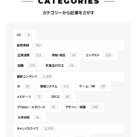
CATEGORIES
カテゴリーから記事をさがす
OC
4
教育実績
793
企業連携
121
資格・検定
16
コンテスト
353
就職
272
卒業生VOICE
32
最新コンテンツ
2,403
AI
85
情報システム
111
ゲーム／VR
89
eスポーツ
71
3DCG
65
VTuber／メタバース
70
デザイン／映像
109
大学併修
41
キャンパスライフ
2,019