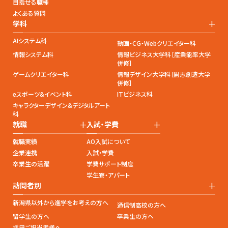
目指せる職種
よくある質問
+
学科
AIシステム科
動画・CG・Webクリエイター科
情報システム科
情報ビジネス大学科［産業能率大学
併修］
ゲームクリエイター科
情報デザイン大学科［開志創造大学
併修］
eスポーツ&イベント科
ITビジネス科
キャラクターデザイン&デジタルアート
科
+
+
就職
入試・学費
就職実績
AO入試について
企業連携
入試・学費
卒業生の活躍
学費サポート制度
学生寮・アパート
+
訪問者別
新潟県以外から進学をお考えの方へ
通信制高校の方へ
留学生の方へ
卒業生の方へ
採用ご担当者様へ