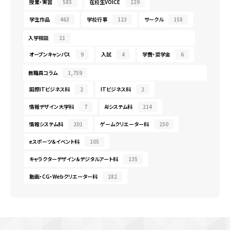
授業・実習
585
在校生VOICE
229
学生作品
463
学校行事
123
サークル
158
入学相談
21
オープンキャンパス
9
入試
4
学費・奨学金
6
教職員コラム
1,759
国際ITビジネス科
2
ITビジネス科
2
情報デザイン大学科
7
AIシステム科
214
情報システム科
201
ゲームクリエーター科
250
eスポーツ＆イベント科
105
キャラクターデザイン＆デジタルアート科
135
動画・CG・Webクリエーター科
282