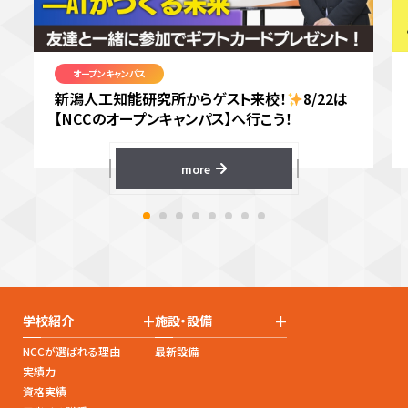
オープンキャンパス
新潟人工知能研究所からゲスト来校！
8/22は
【NCCのオープンキャンパス】へ行こう！
more
+
+
学校紹介
施設・設備
NCCが選ばれる理由
最新設備
実績力
資格実績