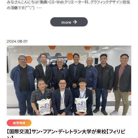
みなさんこんにちは！動画・CG・Webクリエーター科、グラフィックデザイン担当
の須藤です(*'▽') ･･･
more
2024.08.01
教育実績
【国際交流】サン・フアン・デ・レトラン大学が来校【フィリピ
ン】