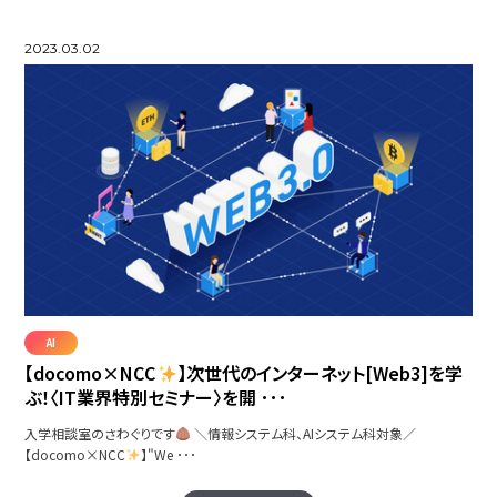
2023.03.02
AI
【docomo×NCC
】次世代のインターネット[Web3]を学
ぶ！〈IT業界特別セミナー〉を開 ･･･
入学相談室のさわぐりです
＼情報システム科、AIシステム科対象／
【docomo×NCC
】"We ･･･