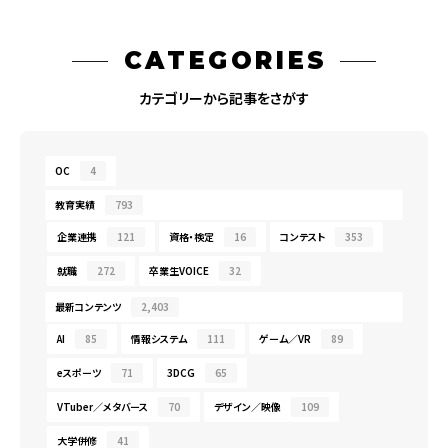
CATEGORIES
カテゴリーから記事をさがす
OC
4
教育実績
793
企業連携
121
資格・検定
16
コンテスト
353
就職
272
卒業生VOICE
32
最新コンテンツ
2,403
AI
85
情報システム
111
ゲーム／VR
89
eスポーツ
71
3DCG
65
VTuber／メタバース
70
デザイン／映像
109
大学併修
41