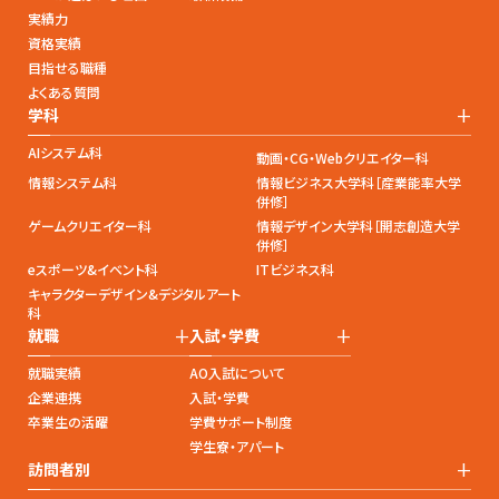
実績力
資格実績
目指せる職種
よくある質問
+
学科
AIシステム科
動画・CG・Webクリエイター科
情報システム科
情報ビジネス大学科［産業能率大学
併修］
ゲームクリエイター科
情報デザイン大学科［開志創造大学
併修］
eスポーツ&イベント科
ITビジネス科
キャラクターデザイン&デジタルアート
科
+
+
就職
入試・学費
就職実績
AO入試について
企業連携
入試・学費
卒業生の活躍
学費サポート制度
学生寮・アパート
+
訪問者別