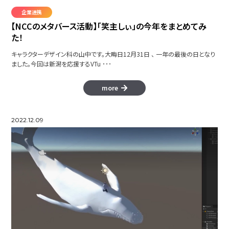
企業連携
【NCCのメタバース活動】「笑主しぃ」の今年をまとめてみ
た！
キャラクターデザイン科の山中です。大晦日12月31日 、 一年の最後の日となり
ました。今回は新潟を応援するVTu ･･･
more
2022.12.09