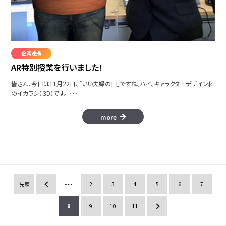
企業連携
AR特別授業を行いました！
皆さん、今日は11月22日、「いい夫婦の日」ですね。ハイ、キャラクターデザイン科
のイカラシ（３D）です。 ･･･
more
先頭
«
2
3
4
5
6
7
8
9
10
11
»