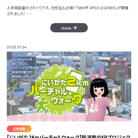
入学相談室のさわぐりです。 在校生も出場！「TeNY杯 APEX LEGENDS」が開催
されました！ ･･･
more
2023.01.24
企業連携
【にいがた２Kmバーチャルウォーク】新潟市のXRプロジェク