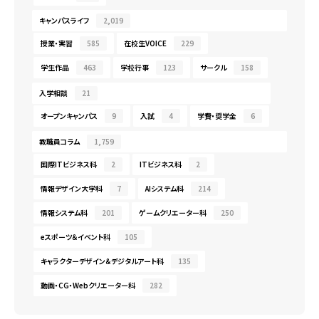
キャンパスライフ
2,019
授業・実習
585
在校生VOICE
229
学生作品
463
学校行事
123
サークル
158
入学相談
21
オープンキャンパス
9
入試
4
学費・奨学金
6
教職員コラム
1,759
国際ITビジネス科
2
ITビジネス科
2
情報デザイン大学科
7
AIシステム科
214
情報システム科
201
ゲームクリエーター科
250
eスポーツ＆イベント科
105
キャラクターデザイン＆デジタルアート科
135
動画・CG・Webクリエーター科
282