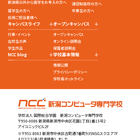
新潟県以外から進学をお考えの方へ
通信制高校の方へ
留学生の方へ
卒業生の方へ
採用ご担当者様へ
+
+
キャンパスライフ
オープンキャンパス
行事・イベント
オープンキャンパス
在校生の声
オンライン説明会
学生作品
保護者説明会
+
+
NCC blog
学校基本情報
情報公開
プライバシーポリシー
学校長ホットライン
学校法人 国際総合学園 新潟コンピュータ専門学校
〒950-0086 新潟県新潟市中央区花園1丁目1番15号2
アイコニックビル2F
※〒951-8063 新潟市中央区古町通7番町935NSGスクエア7F
より2/13（金）校舎移転しました