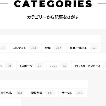
CATEGORIES
カテゴリーから記事をさがす
16
コンテスト
353
就職
272
卒業生VOICE
32
R
89
eスポーツ
71
3DCG
65
VTuber／メタバース
学生作品
463
学校行事
123
サークル
158