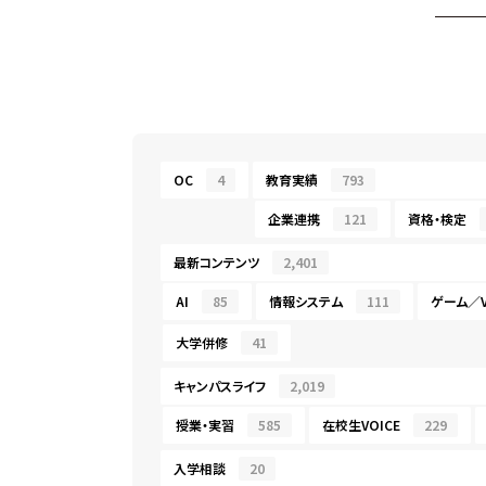
OC
4
教育実績
793
企業連携
121
資格・検定
最新コンテンツ
2,401
AI
85
情報システム
111
ゲーム／V
大学併修
41
キャンパスライフ
2,019
授業・実習
585
在校生VOICE
229
入学相談
20