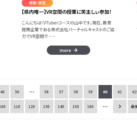
授業・実習
【県内唯一】VR空間の授業に笑主しぃ参加！
雪
こんにちは！VTuberコースの山中です。現在、教育
提携企業である株式会社バーチャルキャストのご協
力でVR空間で ･･･
more
40
50
56
57
58
59
60
61
62
100
110
120
130
140
150
160
»
最