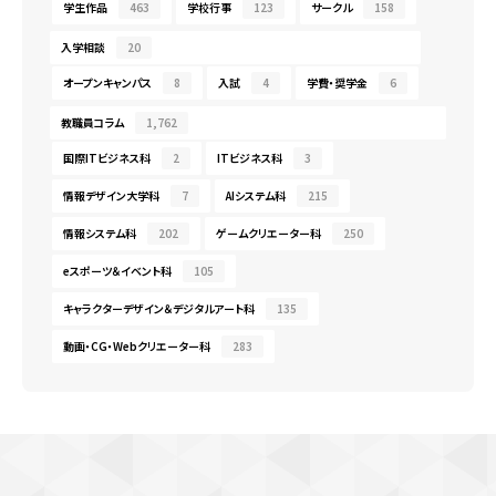
学生作品
463
学校行事
123
サークル
158
入学相談
20
オープンキャンパス
8
入試
4
学費・奨学金
6
教職員コラム
1,762
国際ITビジネス科
2
ITビジネス科
3
情報デザイン大学科
7
AIシステム科
215
情報システム科
202
ゲームクリエーター科
250
eスポーツ＆イベント科
105
キャラクターデザイン＆デジタルアート科
135
動画・CG・Webクリエーター科
283