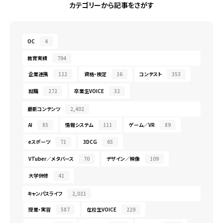
カテゴリーから記事をさがす
OC
4
教育実績
794
企業連携
122
資格・検定
16
コンテスト
353
就職
272
卒業生VOICE
32
最新コンテンツ
2,402
AI
85
情報システム
111
ゲーム／VR
89
eスポーツ
71
3DCG
65
VTuber／メタバース
70
デザイン／映像
109
大学併修
41
キャンパスライフ
2,021
授業・実習
587
在校生VOICE
229