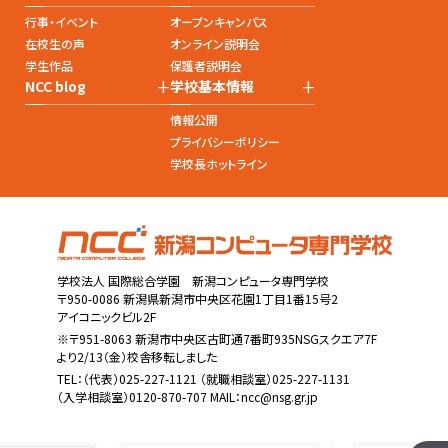
行事・イベント
オープンキャンパス
在校生の声
オンライン説明会
学生作品
保護者説明会
+
+
NCC blog
学校基本情報
情報公開
プライバシーポリシー
学校長ホットライン
学校法人 国際総合学園 新潟コンピュータ専門学校
〒950-0086 新潟県新潟市中央区花園1丁目1番15号2
アイコニックビル2F
※〒951-8063 新潟市中央区古町通7番町935NSGスクエア7F
より2/13（金）校舎移転しました
TEL：
（代表）025-227-1121
（就職相談室）025-227-1131
（入学相談室）0120-870-707 MAIL：
ncc@nsg.gr.jp