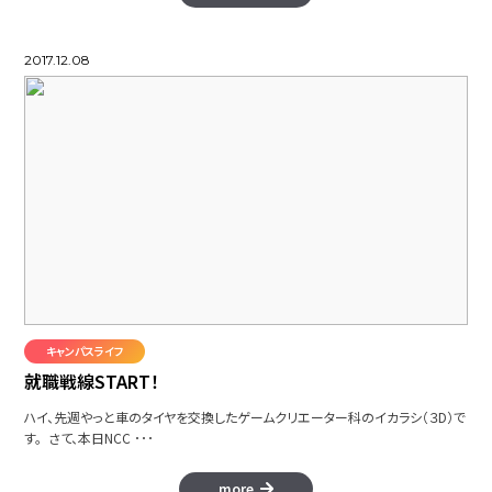
2017.12.08
キャンパスライフ
就職戦線START！
ハイ、先週やっと車のタイヤを交換したゲームクリエーター科のイカラシ（３D）で
す。 さて、本日NCC ･･･
more