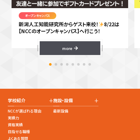
オープンキャンパス
新潟人工知能研究所からゲスト来校！
8/22は
【NCCのオープンキャンパス】へ行こう！
more
+
+
学校紹介
施設・設備
NCCが選ばれる理由
最新設備
実績力
資格実績
目指せる職種
よくある質問