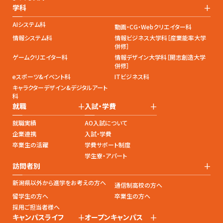
+
学科
AIシステム科
動画・CG・Webクリエイター科
情報システム科
情報ビジネス大学科［産業能率大学
併修］
ゲームクリエイター科
情報デザイン大学科［開志創造大学
併修］
eスポーツ&イベント科
ITビジネス科
キャラクターデザイン&デジタルアート
科
+
+
就職
入試・学費
就職実績
AO入試について
企業連携
入試・学費
卒業生の活躍
学費サポート制度
学生寮・アパート
+
訪問者別
新潟県以外から進学をお考えの方へ
通信制高校の方へ
留学生の方へ
卒業生の方へ
採用ご担当者様へ
+
+
キャンパスライフ
オープンキャンパス