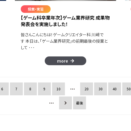
授業・実習
【ゲーム科卒業年次】ゲーム業界研究 成果物
発表会を実施しました！
ろ
皆さんこんにちは！ゲームクリエイター科 川﨑で
す 本日は、「ゲーム業界研究」の前期最後の授業と
して ･･･
more
6
7
8
9
10
20
30
40
50
»
最後