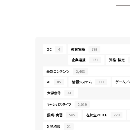
OC
4
教育実績
793
企業連携
121
資格・検定
最新コンテンツ
2,403
AI
85
情報システム
111
ゲーム／V
大学併修
41
キャンパスライフ
2,019
授業・実習
585
在校生VOICE
229
入学相談
21