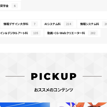
・奨学金
6
情報デザイン大学科
7
AIシステム科
214
情報システム科
2
イン＆デジタルアート科
135
動画・CG・Webクリエーター科
282
PICKUP
おススメのコンテンツ