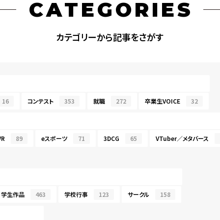
CATEGORIES
カテゴリーから記事をさがす
16
コンテスト
353
就職
272
卒業生VOICE
32
R
89
eスポーツ
71
3DCG
65
VTuber／メタバース
学生作品
463
学校行事
123
サークル
158